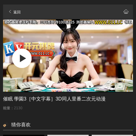
返回
催眠 學園3［中文字幕］3D同人里番二次元动漫
能量：
2130
猜你喜欢