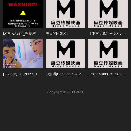
[どろっぷす!]_謝謝您、人渣肉棒先生_[中文字幕]
夫人的回复术
【中文字幕】王女&女騎士W下流露出 1
[Totonito]_K_POP：Rumi_and_Zoey_-_Animation
[H無碼]Unbalance～アンバランス～MENU.1
Eralin &amp; Meralin Trailer
Copyright © 2008-2026